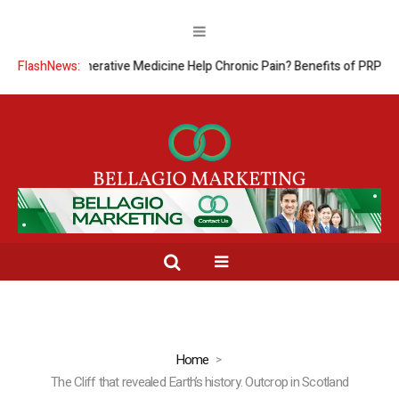
FlashNews:
Can Regenerative Medicine Help Chronic Pain? Benefits of PRP Ther
Home
The Cliff that revealed Earth’s history. Outcrop in Scotland