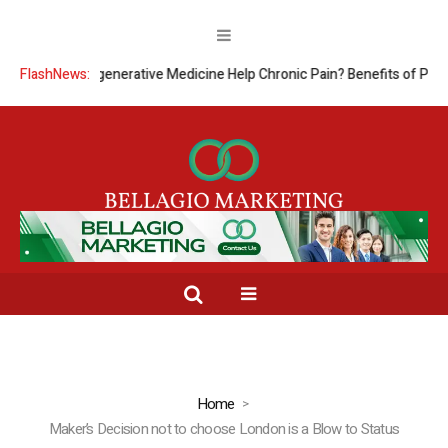
FlashNews:
Can Regenerative Medicine Help Chronic Pain? Benefits of PRP T
Home
Maker’s Decision not to choose London is a Blow to Status